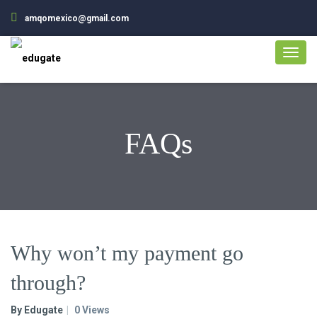
amqomexico@gmail.com
FAQs
Why won’t my payment go
through?
By Edugate
0 Views